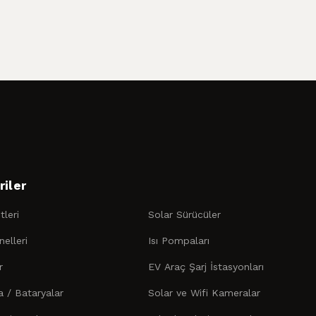
riler
leri
Solar Sürücüler
elleri
Isı Pompaları
r
EV Araç Şarj İstasyonları
 / Bataryalar
Solar ve Wifi Kameralar