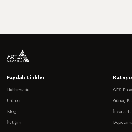
Faydalı Linkler
Katego
Hakkımızda
GES Paket
Ürünler
Güneş Pan
Blog
İnverterle
İletişim
Depolama