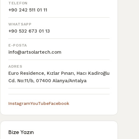
TELEFON
+90 242 511 01 11
WHATSAPP
+90 532 673 01 13
E-POSTA
info@artsolartech.com
ADRES
Euro Residence, Kızlar Pınarı, Hacı Kadiroğlu
Cd. No:11/b, 07400 Alanya/Antalya
Instagram
YouTube
Facebook
Bize Yazın