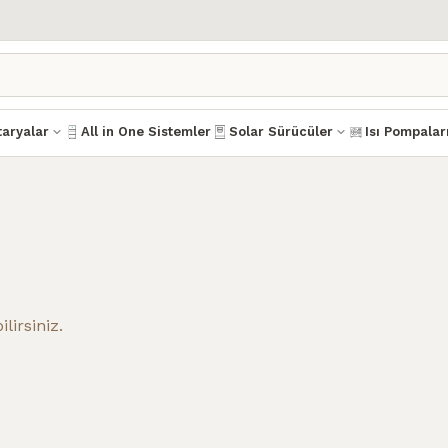
aryalar
All in One Sistemler
Solar Sürücüler
Isı Pompalar
lirsiniz.