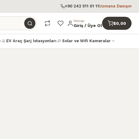
+90 242 511 01 11
Uzmana Danışın
Hesap
$0,00
Giriş / Üye Ol
ı
EV Araç Şarj İstasyonları
Solar ve Wifi Kameralar